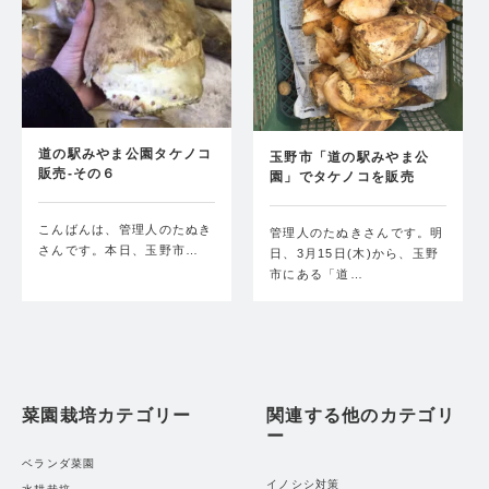
道の駅みやま公園タケノコ
玉野市「道の駅みやま公
販売-その６
園」でタケノコを販売
こんばんは、管理人のたぬき
管理人のたぬきさんです。明
さんです。本日、玉野市…
日、3月15日(木)から、玉野
市にある「道…
菜園栽培カテゴリー
関連する他のカテゴリ
ー
ベランダ菜園
イノシシ対策