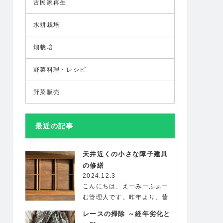
古民家再生
水耕栽培
畑栽培
野菜料理・レシピ
野菜販売
最近の記事
天井近くの小さな障子建具
の修繕
2024.12.3
こんにちは、えーみーふぁー
む管理人です。昨年より、昔
ながらの風情が残る古民家を
レースの掃除 ～経年劣化と
借…