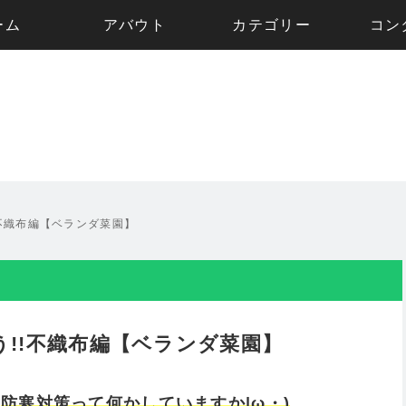
ーム
アバウト
カテゴリー
コン
不織布編【ベランダ菜園】
!!不織布編【ベランダ菜園】
の
防寒対策って何かしていますか|ω・)