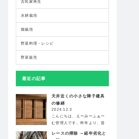
古民家再生
水耕栽培
畑栽培
野菜料理・レシピ
野菜販売
最近の記事
天井近くの小さな障子建具
の修繕
2024.12.3
こんにちは、えーみーふぁー
む管理人です。昨年より、昔
ながらの風情が残る古民家を
レースの掃除 ～経年劣化と
借…