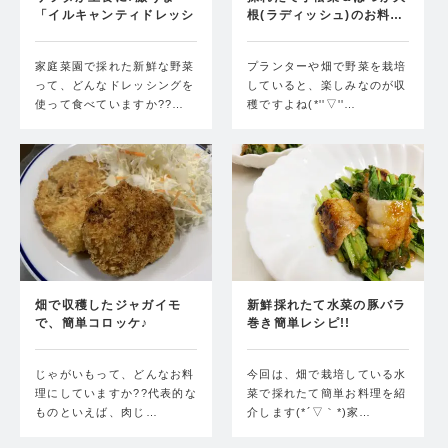
「イルキャンティドレッシ
根(ラディッシュ)のお料…
ン…
家庭菜園で採れた新鮮な野菜
プランターや畑で野菜を栽培
って、どんなドレッシングを
していると、楽しみなのが収
使って食べていますか??…
穫ですよね(*''▽''…
畑で収穫したジャガイモ
新鮮採れたて水菜の豚バラ
で、簡単コロッケ♪
巻き簡単レシピ!!
じゃがいもって、どんなお料
今回は、畑で栽培している水
理にしていますか??代表的な
菜で採れたて簡単お料理を紹
ものといえば、肉じ…
介します(*´▽｀*)家…