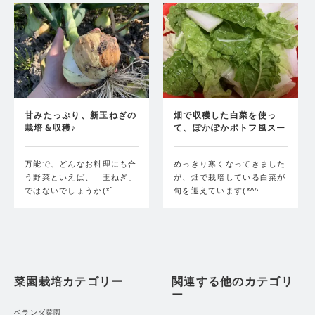
甘みたっぷり、新玉ねぎの
畑で収穫した白菜を使っ
栽培＆収穫♪
て、ぽかぽかポトフ風スー
プ…
万能で、どんなお料理にも合
めっきり寒くなってきました
う野菜といえば、「玉ねぎ」
が、畑で栽培している白菜が
ではないでしょうか(*´…
旬を迎えています(*^^…
菜園栽培カテゴリー
関連する他のカテゴリ
ー
ベランダ菜園