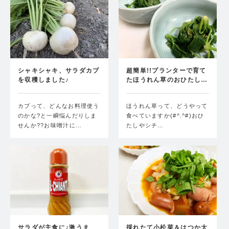
シャキシャキ、サラダカブ
超簡単!!プランターで育て
を収穫しました♪
たほうれん草のおひたし…
カブって、どんなお料理使う
ほうれん草って、どうやって
のかな?と一瞬悩んだりしま
食べていますか(#^.^#)おひ
せんか??お味噌汁に…
たしやシチ…
サラダが主食に♪激うま
採れたて小松菜＆はつか大