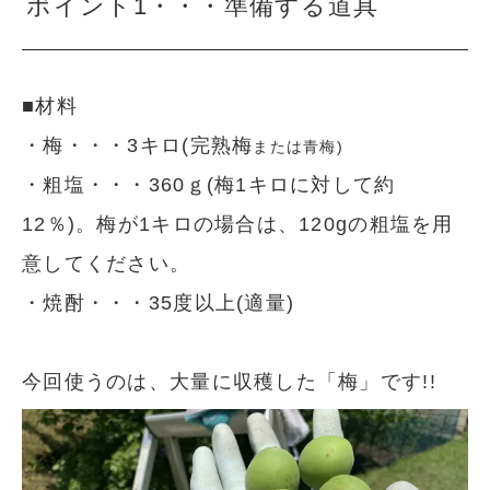
ポイント1・・・準備する道具
■材料
・梅・・・3キロ(完熟梅
または
青梅)
・粗塩・・・360ｇ(梅1キロに対して約
12％)。梅が1キロの場合は、120gの粗塩を用
意してください。
・焼酎・・・35度以上(適量)
今回使うのは、大量に収穫した「梅」です!!