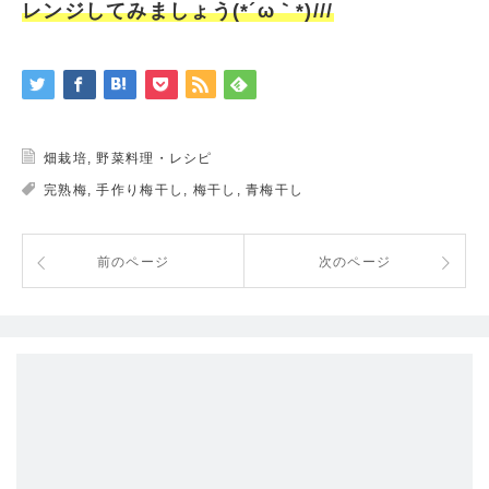
レンジしてみましょう(*´ω｀*)///
畑栽培
,
野菜料理・レシピ
完熟梅
,
手作り梅干し
,
梅干し
,
青梅干し
前のページ
次のページ