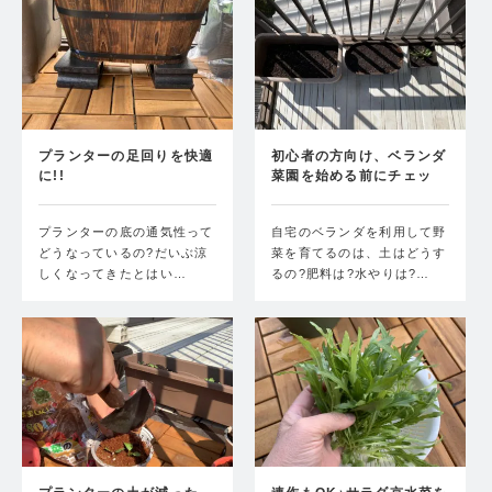
プランターの足回りを快適
初心者の方向け、ベランダ
に!!
菜園を始める前にチェッ
ク…
プランターの底の通気性って
自宅のベランダを利用して野
どうなっているの?だいぶ涼
菜を育てるのは、土はどうす
しくなってきたとはい…
るの?肥料は?水やりは?…